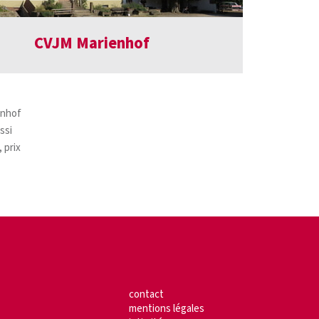
CVJM Marienhof
enhof
ssi
 prix
contact
mentions légales