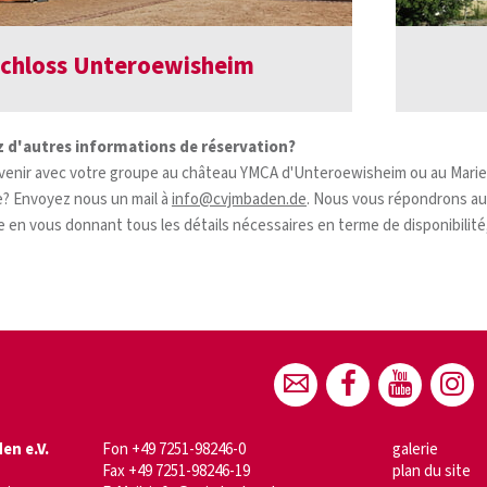
chloss Unteroewisheim
 d'autres informations de réservation?
venir avec votre groupe au château YMCA d'Unteroewisheim ou au Mari
re? Envoyez nous un mail à
info@cvjmbaden.de
. Nous vous répondrons au
e en vous donnant tous les détails nécessaires en terme de disponibilité,
.
n e.V.
Fon +49 7251-98246-0
galerie
Fax +49 7251-98246-19
plan du site