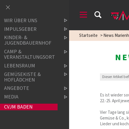
WIR ÜBER UNS
IMPULSGEBER
Startseite
>
News Marienh
KINDER- &
JUGENDBAUERNHOF
CAMP &
NE
VERANSTALTUNGSORT
LEBENSRAUM
GEMÜSEKISTE &
Dieser Artikel be
HOFLÄDCHEN
ANGEBOTE
Es ist wieder s
MEDIA
22.-25. April je
CVJM BADEN
Vier Tage lang 
Gemüse & Co., k
Lieder und koc