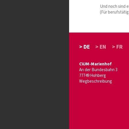
Und noch sind e
(Für berufstätig
> DE
> EN
> FR
CVJM-Marienhof
An der Bundesbahn 3
77749 Hohberg
Wegbeschreibung