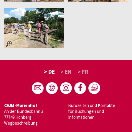
> DE
> EN
> FR
CVJM-Marienhof
Bürozeiten und Kontakte
An der Bundesbahn 3
für Buchungen und
77749 Hohberg
Informationen
Wegbeschreibung